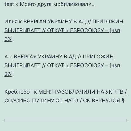
test
к
Моего друга мобилизовали..
Илья
к
ВВЕРГАЯ УКРАИНУ В АД // ПРИГОЖИН
ВЫИГРЫВАЕТ // ОТКАТЫ ЕВРОСОЮЗУ – [чзп
36]
А
к
ВВЕРГАЯ УКРАИНУ В АД // ПРИГОЖИН
ВЫИГРЫВАЕТ // ОТКАТЫ ЕВРОСОЮЗУ – [чзп
36]
Креблебот
к
МЕНЯ РАЗОБЛАЧИЛИ НА УКР.ТВ /
СПАСИБО ПУТИНУ ОТ НАТО / СК ВЕРНУЛСЯ 🎙