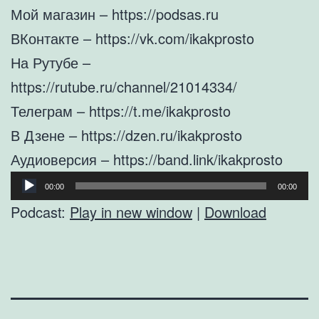
Мой магазин – https://podsas.ru
ВКонтакте – https://vk.com/ikakprosto
На Рутубе –
https://rutube.ru/channel/21014334/
Телеграм – https://t.me/ikakprosto
В Дзене – https://dzen.ru/ikakprosto
Аудиоверсия – https://band.link/ikakprosto
Аудиоплеер
00:00
00:00
Podcast:
Play in new window
|
Download