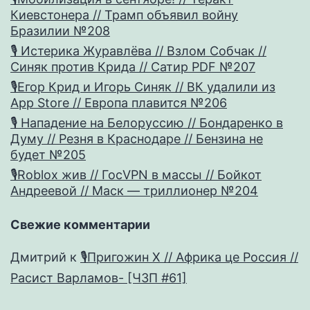
Киевстонера // Трамп объявил войну
Бразилии №208
🎙 Истерика Журавлёва // Взлом Собчак //
Синяк против Крида // Сатир PDF №207
🎙Егор Крид и Игорь Синяк // ВК удалили из
App Store // Европа плавится №206
🎙 Нападение на Белоруссию // Бондаренко в
Думу // Резня в Краснодаре // Бензина не
будет №205
🎙Roblox жив // ГосVPN в массы // Бойкот
Андреевой // Маск — триллионер №204
Свежие комментарии
Дмитрий
к
🎙Пригожин X // Африка це Россия //
Расист Варламов- [ЧЗП #61]