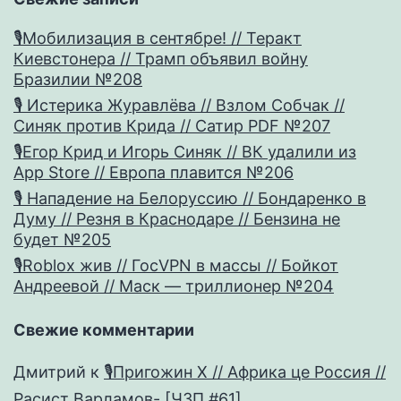
🎙Мобилизация в сентябре! // Теракт
Киевстонера // Трамп объявил войну
Бразилии №208
🎙 Истерика Журавлёва // Взлом Собчак //
Синяк против Крида // Сатир PDF №207
🎙Егор Крид и Игорь Синяк // ВК удалили из
App Store // Европа плавится №206
🎙 Нападение на Белоруссию // Бондаренко в
Думу // Резня в Краснодаре // Бензина не
будет №205
🎙Roblox жив // ГосVPN в массы // Бойкот
Андреевой // Маск — триллионер №204
Свежие комментарии
Дмитрий
к
🎙Пригожин X // Африка це Россия //
Расист Варламов- [ЧЗП #61]