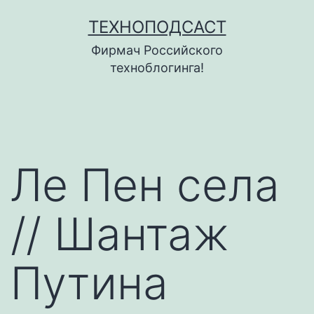
Перейти
ТЕХНОПОДСАСТ
к
Фирмач Российского
содержимому
техноблогинга!
Ле Пен села
// Шантаж
Путина