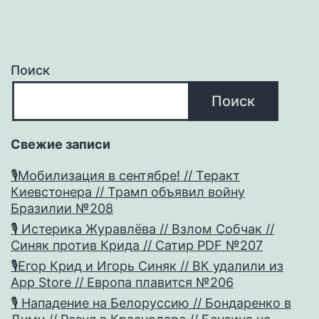
Поиск
Поиск
Свежие записи
🎙Мобилизация в сентябре! // Теракт
Киевстонера // Трамп объявил войну
Бразилии №208
🎙 Истерика Журавлёва // Взлом Собчак //
Синяк против Крида // Сатир PDF №207
🎙Егор Крид и Игорь Синяк // ВК удалили из
App Store // Европа плавится №206
🎙 Нападение на Белоруссию // Бондаренко в