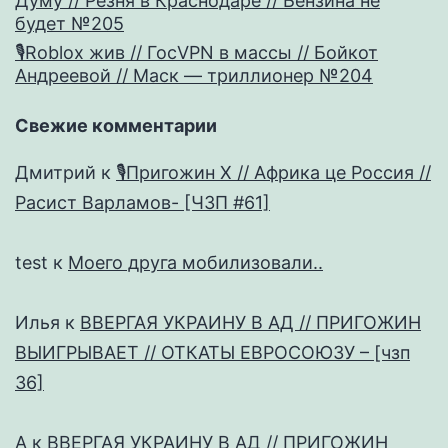
Думу // Резня в Краснодаре // Бензина не
будет №205
🎙Roblox жив // ГосVPN в массы // Бойкот
Андреевой // Маск — триллионер №204
Свежие комментарии
Дмитрий
к
🎙Пригожин X // Африка це Россия //
Расист Варламов- [ЧЗП #61]
test
к
Моего друга мобилизовали..
Илья
к
ВВЕРГАЯ УКРАИНУ В АД // ПРИГОЖИН
ВЫИГРЫВАЕТ // ОТКАТЫ ЕВРОСОЮЗУ – [чзп
36]
А
к
ВВЕРГАЯ УКРАИНУ В АД // ПРИГОЖИН