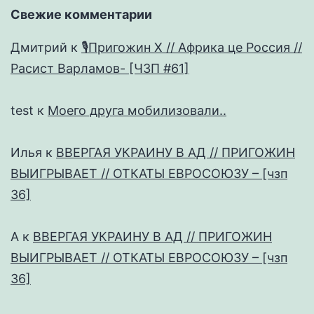
Свежие комментарии
Дмитрий
к
🎙Пригожин X // Африка це Россия //
Расист Варламов- [ЧЗП #61]
test
к
Моего друга мобилизовали..
Илья
к
ВВЕРГАЯ УКРАИНУ В АД // ПРИГОЖИН
ВЫИГРЫВАЕТ // ОТКАТЫ ЕВРОСОЮЗУ – [чзп
36]
А
к
ВВЕРГАЯ УКРАИНУ В АД // ПРИГОЖИН
ВЫИГРЫВАЕТ // ОТКАТЫ ЕВРОСОЮЗУ – [чзп
36]