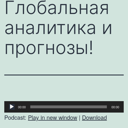
Глобальная
аналитика и
прогнозы!
Аудиоплеер
00:00
00:00
Podcast:
Play in new window
|
Download