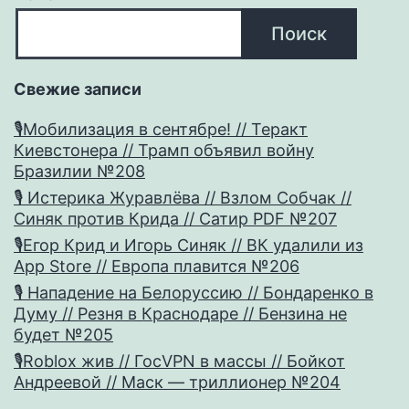
Поиск
Свежие записи
🎙Мобилизация в сентябре! // Теракт
Киевстонера // Трамп объявил войну
Бразилии №208
🎙 Истерика Журавлёва // Взлом Собчак //
Синяк против Крида // Сатир PDF №207
🎙Егор Крид и Игорь Синяк // ВК удалили из
App Store // Европа плавится №206
🎙 Нападение на Белоруссию // Бондаренко в
Думу // Резня в Краснодаре // Бензина не
будет №205
🎙Roblox жив // ГосVPN в массы // Бойкот
Андреевой // Маск — триллионер №204