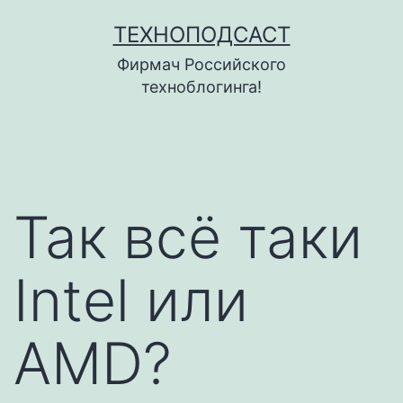
Перейти
ТЕХНОПОДСАСТ
к
Фирмач Российского
содержимому
техноблогинга!
Так всё таки
Intel или
AMD?