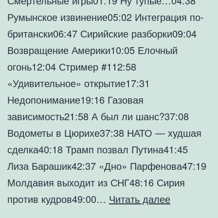
Смертельные игры01:19 Ну тупые…04:38
Румынское извинение05:02 Интеграция по-
британски06:47 Сирийские разборки09:04
Возвращение Америки10:05 Елочный
огонь12:04 Стример #112:58
«Удивительное» открытие17:31
Недопонимание19:16 Газовая
зависимость21:58 А был ли шанс?37:08
Водометы в Цюрихе37:38 НАТО — худшая
сделка40:18 Трамп позвал Путина41:45
Лиза Барашик42:37 «Дно» Парфенова47:19
Молдавия выходит из СНГ48:16 Сирия
САСАВОТ
против кудров49:00…
Читать далее
#1