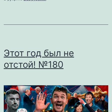
Гренландии
//
Восстание
в
США
№181
Этот год был не
отстой! №180