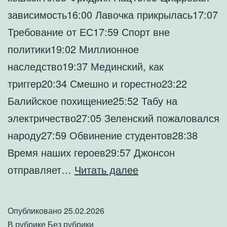
зависимость16:00 Лавочка прикрылась17:07
Требование от ЕС17:59 Спорт вне
политики19:02 Миллионное
наследство19:37 Мединский, как
триггер20:34 Смешно и горестно23:22
Балийское похищение25:52 Табу на
электричество27:05 Зеленский пожаловался
народу27:59 Обвинение студентов28:38
Время наших героев29:57 Джонсон
Слив
отправляет…
Читать далее
про
меня
Опубликовано
25.02.2026
и
В рубрике
Без рубрики