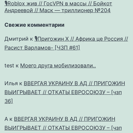
🎙Roblox жив // ГосVPN в массы // Бойкот
Андреевой // Маск — триллионер №204
Свежие комментарии
Дмитрий
к
🎙Пригожин X // Африка це Россия //
Расист Варламов- [ЧЗП #61]
test
к
Моего друга мобилизовали..
Илья
к
ВВЕРГАЯ УКРАИНУ В АД // ПРИГОЖИН
ВЫИГРЫВАЕТ // ОТКАТЫ ЕВРОСОЮЗУ – [чзп
36]
А
к
ВВЕРГАЯ УКРАИНУ В АД // ПРИГОЖИН
ВЫИГРЫВАЕТ // ОТКАТЫ ЕВРОСОЮЗУ – [чзп