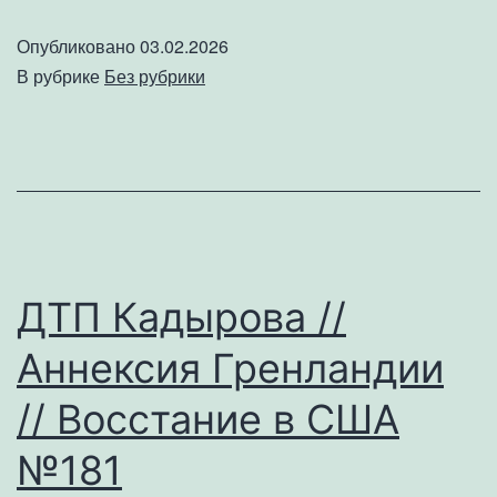
//
Опубликовано
03.02.2026
Россия
В рубрике
Без рубрики
и
Трамп
кидают
404
//
Лиза
ДТП Кадырова //
Барашик
Аннексия Гренландии
и
Теслонд
// Восстание в США
№182
№181