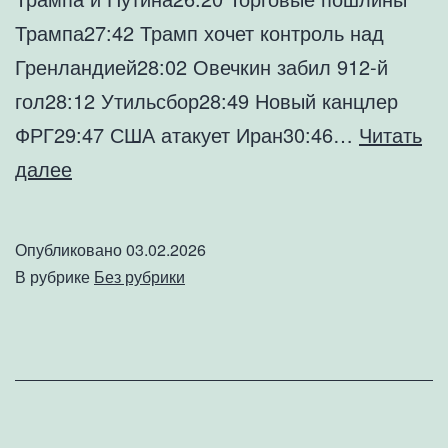
Трампа27:42 Трамп хочет контроль над
Гренландией28:02 Овечкин забил 912-й
гол28:12 Утильсбор28:49 Новый канцлер
ФРГ29:47 США атакует Иран30:46…
Читать
Этот
далее
год
был
Опубликовано
03.02.2026
не
В рубрике
Без рубрики
отстой!
№180