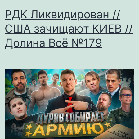
РДК Ликвидирован //
США зачищают КИЕВ //
Долина Всё №179