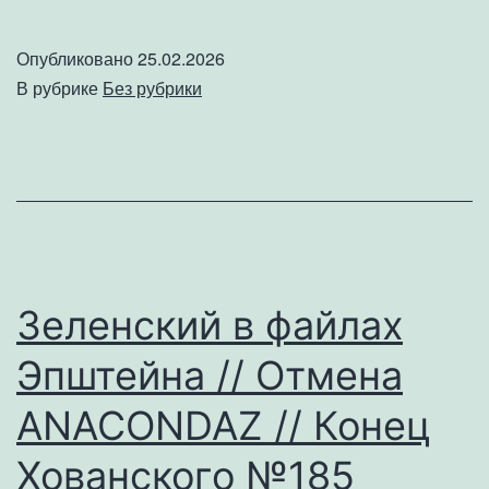
ЭПШТЕЙН
–
Опубликовано
25.02.2026
АГЕНТ
В рубрике
Без рубрики
ПУТИНА
//
БОНДАРЕНКО
САЖАЮТ
//
ВОЙНА
Зеленский в файлах
С
Эпштейна // Отмена
США
ЧЕРЕЗ
ANACONDAZ // Конец
72
Хованского №185
ЧАСА!!!