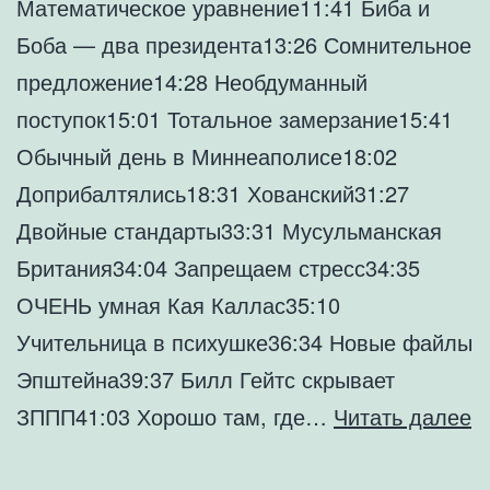
Математическое уравнение11:41 Биба и
Боба — два президента13:26 Сомнительное
предложение14:28 Необдуманный
поступок15:01 Тотальное замерзание15:41
Обычный день в Миннеаполисе18:02
Доприбалтялись18:31 Хованский31:27
Двойные стандарты33:31 Мусульманская
Британия34:04 Запрещаем стресс34:35
ОЧЕНЬ умная Кая Каллас35:10
Учительница в психушке36:34 Новые файлы
Эпштейна39:37 Билл Гейтс скрывает
З
ЗППП41:03 Хорошо там, где…
Читать далее
в
ф