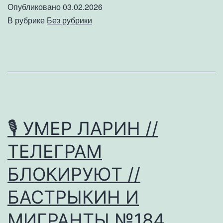
Опубликовано
03.02.2026
Э
В рубрике
Без рубрики
//
О
A
//
К
Х
🎙 УМЕР ЛАРИН //
№
ТЕЛЕГРАМ
БЛОКИРУЮТ //
БАСТРЫКИН И
МИГРАНТЫ №184