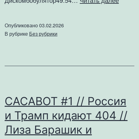
Дискомбобулятор49:54…
Читать далее
МИР
С
Опубликовано
03.02.2026
404
В рубрике
Без рубрики
ЗАВТР
//
ЛЮБА,
ТЕРПИ
//
ГРЕН
САСАВОТ #1 // Россия
–
и Трамп кидают 404 //
ВСЁ
№183
Лиза Барашик и