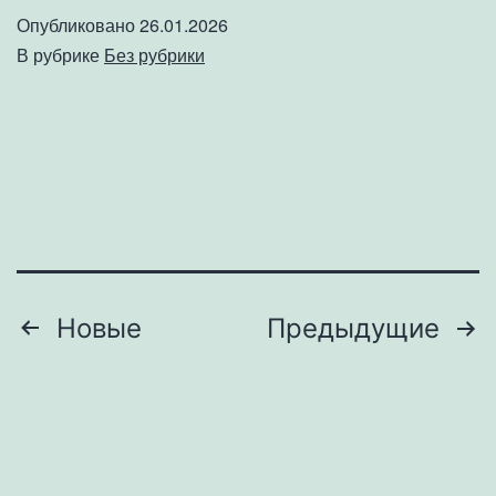
//
Опубликовано
26.01.2026
Нападение
В рубрике
Без рубрики
на
школу
//
Эпштейн
сдал
Клинтона
№178
Пагинация
Новые
Предыдущие
записей