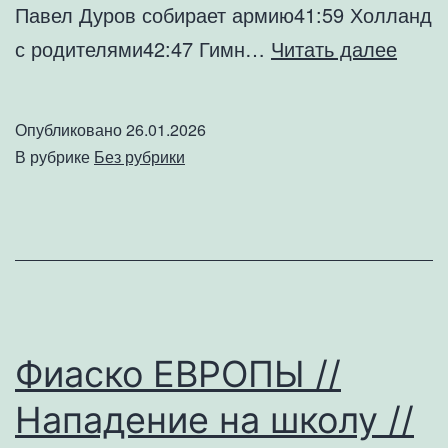
Павел Дуров собирает армию41:59 Холланд
РДК
с родителями42:47 Гимн…
Читать далее
Ликв
//
Опубликовано
26.01.2026
США
В рубрике
Без рубрики
зачи
КИЕВ
//
Доли
Всё
№17
Фиаско ЕВРОПЫ //
Нападение на школу //