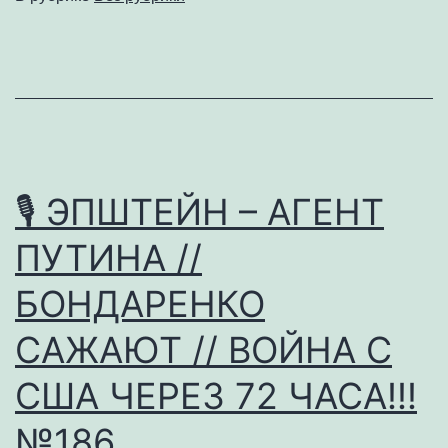
Виталика
ixbt
//
Срок
за
телеграм
🎙 ЭПШТЕЙН – АГЕНТ
//
ПУТИНА //
Лицмер
DeadP47
БОНДАРЕНКО
№187
САЖАЮТ // ВОЙНА С
США ЧЕРЕЗ 72 ЧАСА!!!
№186