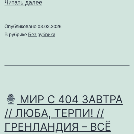
🎙
Читать далее
УМЕР
ЛАРИН
Опубликовано
03.02.2026
//
В рубрике
Без рубрики
ТЕЛЕГРАМ
БЛОКИРУЮТ
//
БАСТРЫКИН
И
МИГРАНТЫ
МИР С 404 ЗАВТРА
№184
// ЛЮБА, ТЕРПИ! //
ГРЕНЛАНДИЯ – ВСЁ