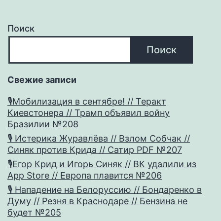
Поиск
Поиск
Свежие записи
🎙Мобилизация в сентябре! // Теракт
Киевстонера // Трамп объявил войну
Бразилии №208
🎙 Истерика Журавлёва // Взлом Собчак //
Синяк против Крида // Сатир PDF №207
🎙Егор Крид и Игорь Синяк // ВК удалили из
App Store // Европа плавится №206
🎙 Нападение на Белоруссию // Бондаренко в
Думу // Резня в Краснодаре // Бензина не
будет №205